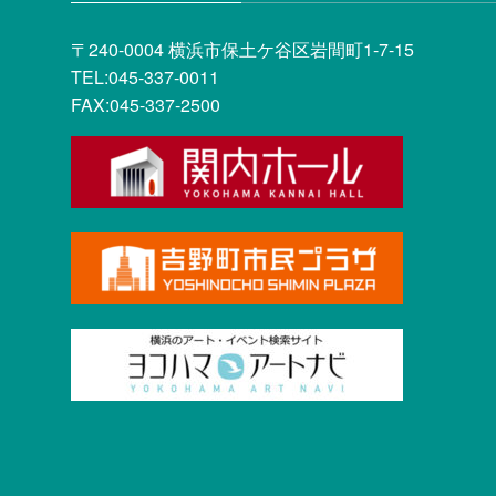
〒240-0004 横浜市保土ケ谷区岩間町1-7-15
TEL:045-337-0011
FAX:045-337-2500