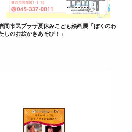
岩間市民プラザ夏休みこども絵画展「ぼくのわ
岩間
たしのお絵かきあそび！」