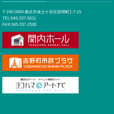
〒240-0004 横浜市保土ケ谷区岩間町1-7-15
TEL:045-337-0011
FAX:045-337-2500