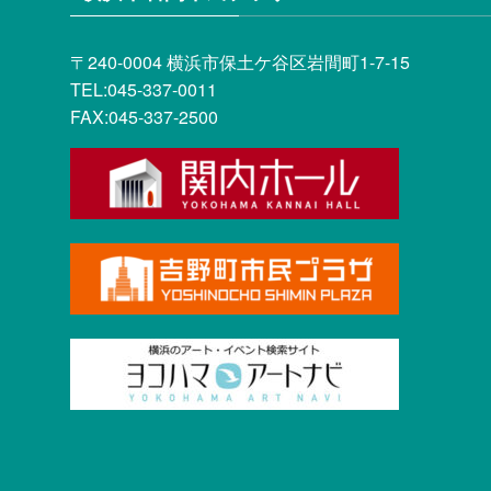
〒240-0004 横浜市保土ケ谷区岩間町1-7-15
TEL:045-337-0011
FAX:045-337-2500